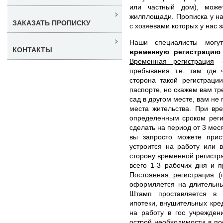
или частный дом), може
жилплощади. Прописка у на
ЗАКАЗАТЬ ПРОПИСКУ
с хозяевами которых у нас 
Наши специалисты мог
КОНТАКТЫ
временную регистраци
Временная регистрация
- 
пребывания т.е. там где 
сторона такой регистраци
паспорте, но скажем вам тр
сад в другом месте, вам не
места жительства. При вр
определенным сроком реги
сделать на период от 3 мес
вы запросто можете прист
устроится на работу или 
сторону временной регистра
всего 1-3 рабочих дня и 
Постоянная регистрация
(п
оформляется на длительны
Штамп проставляется в 
ипотеки, внушительных кред
на работу в гос учрежден
острой необходимости в п